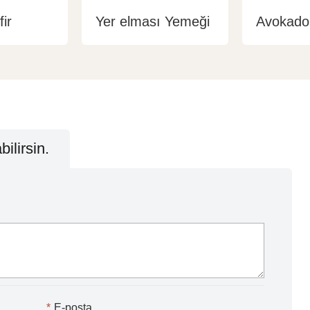
ir
Yer elması Yemeği
Avokadol
ilirsin.
*
E-posta