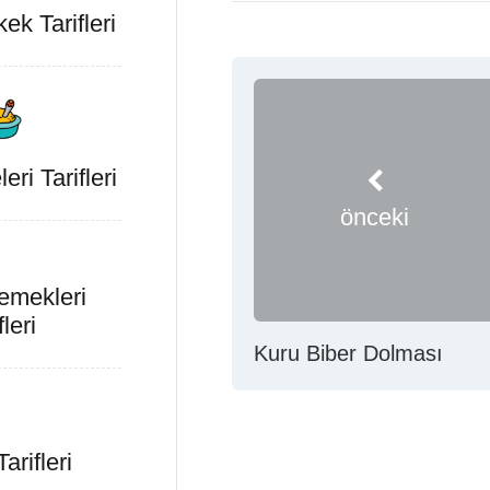
k Tarifleri
ri Tarifleri
önceki
emekleri
fleri
Kuru Biber Dolması
rifleri