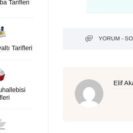
a Tarifleri
YORUM - S
tı Tarifleri
Elif Ak
hallebisi
fleri