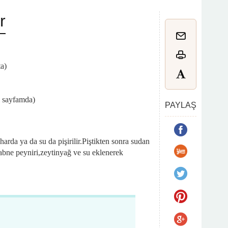
r
ta)
fi sayfamda)
PAYLAŞ
arda ya da su da pişirilir.Piştikten sonra sudan
e labne peyniri,zeytinyağ ve su eklenerek