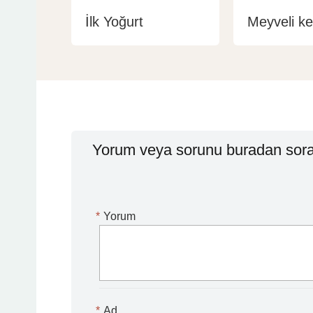
İlk Yoğurt
Meyveli kef
Yorum veya sorunu buradan sorab
*
Yorum
*
Ad