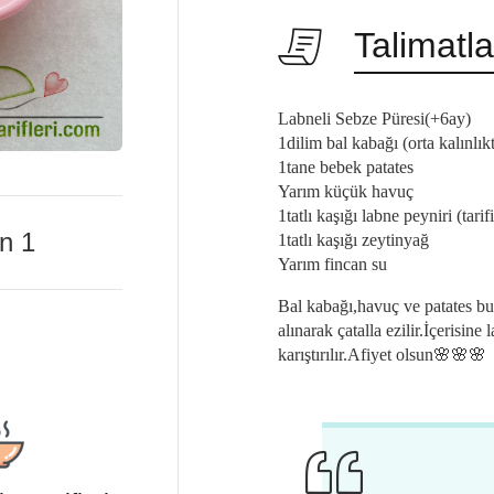
Talimatla
Labneli Sebze Püresi(+6ay)
1dilim bal kabağı (orta kalınlık
1tane bebek patates
Yarım küçük havuç
1tatlı kaşığı labne peyniri (tari
en
1
1tatlı kaşığı zeytinyağ
Yarım fincan su
Bal kabağı,havuç ve patates buh
alınarak çatalla ezilir.İçerisin
karıştırılır.Afiyet olsun🌸🌸🌸